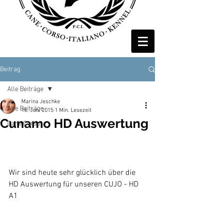
Beitrag
Alle Beiträge
Marina Jeschke
Alle Beiträge
16. Juni 2015
1 Min. Lesezeit
Cunamo HD Auswertung
Cane Corso
Wir sind heute sehr glücklich über die 
HD Auswertung für unseren CUJO - HD 
A1 