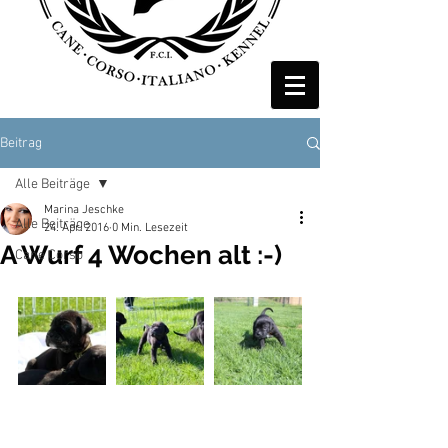
Beitrag
Alle Beiträge
Marina Jeschke
Alle Beiträge
24. Apr. 2016
0 Min. Lesezeit
A Wurf 4 Wochen alt :-)
Cane Corso