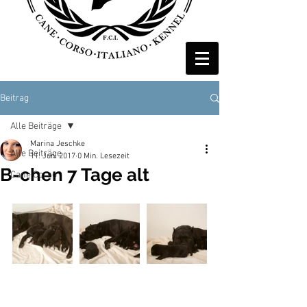
Beitrag
Alle Beiträge
Marina Jeschke
Alle Beiträge
11. Juni 2017
0 Min. Lesezeit
B-chen 7 Tage alt
Cane Corso