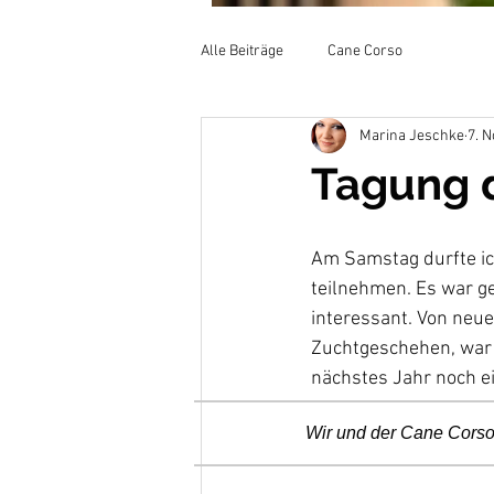
Alle Beiträge
Cane Corso
Marina Jeschke
7. N
Tagung 
Am Samstag durfte ich
teilnehmen. Es war g
interessant. Von neu
Zuchtgeschehen, war a
nächstes Jahr noch e
Wir und der Cane Cors