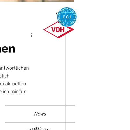
hen
antwortlichen 
lich 
m aktuellen 
 ich mir für 
News