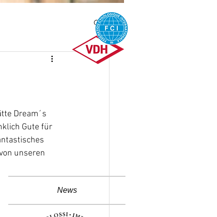
ätte Dream´s 
klich Gute für 
antastisches 
 von unseren 
News