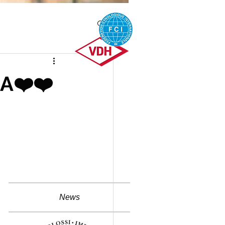
HA❤️❤️
News