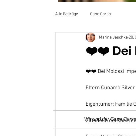
Alle Beiträge
Cane Corso
Marina Jeschke
20. 
❤️❤️ Dei
❤️❤️ Dei Molossi Imp
Eltern Cunamo Silver L
Eigentümer: Familie 
Wir und der Cane Cors
Cittadella dei CaniNob