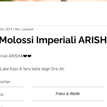
Okt. 2019
1 Min. Lesezeit
 Molossi Imperiali ARIS
eriali ARISHA❤️❤️
ake Kojic & Yara Valle degli Orsi Ali
Günter
o
Fotos & Würfe
ili