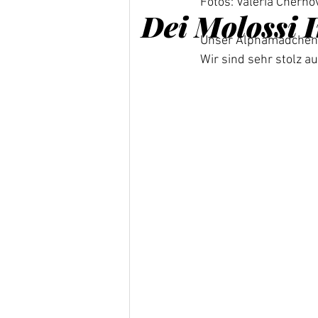
Fotos: Valeria Cherno
Dei Molossi 
Unser Alphamädchen au
Cane C
Wir sind sehr stolz a